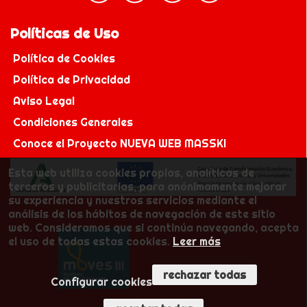
Políticas de Uso
Política de Cookies
Política de Privacidad
Aviso Legal
Condiciones Generales
Conoce el Proyecto NUEVA WEB MASSKI
Esta web utiliza cookies propias, analíticas de
terceros y publicitarias, para anónimamente mejorar
su experiencia y nuestros servicios mediante el
análisis de los hábitos de navegación de este sitio
web. Consideramos que si continúa navegando, acepta
el uso de todas estas cookies.
Leer más
rechazar todas
Configurar cookies