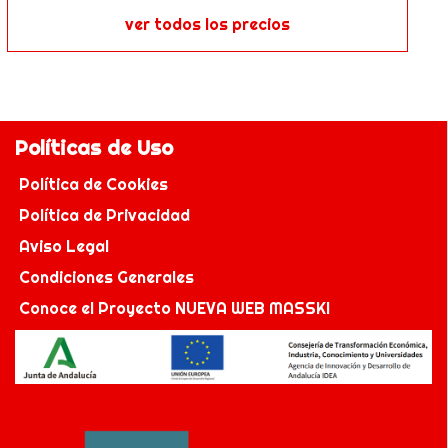
ver todos los precios
Políticas de Uso
Política de Cookies
Política de Privacidad
Aviso Legal
Condiciones Generales
Conoce el Proyecto NUEVA WEB MASSKI