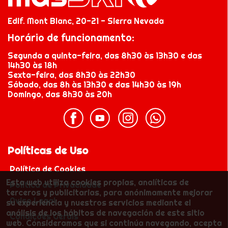
Edif. Mont Blanc, 20-21 - Sierra Nevada
Horário de funcionamento:
Segunda a quinta-feira, das 8h30 às 13h30 e das
14h30 às 18h
Sexta-feira, das 8h30 às 22h30
Sábado, das 8h às 13h30 e das 14h30 às 19h
Domingo, das 8h30 às 20h
Políticas de Uso
Política de Cookies
Esta web utiliza cookies propias, analíticas de
Política de Privacidade
terceros y publicitarias, para anónimamente mejorar
Aviso Legal
su experiencia y nuestros servicios mediante el
análisis de los hábitos de navegación de este sitio
Condições Gerais
web. Consideramos que si continúa navegando, acepta